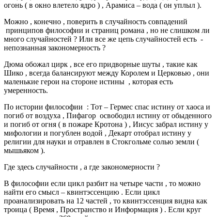
огонь ( в окно влетело ядро ) , Арамиса – вода ( он уплыл ).
Можно , конечно , поверить в случайность совпадений
принципов философии и страниц романа , но не слишком ли
много случайностей ? Или все же цепь случайностей есть -
непознанная закономерность ?
Дюма обожал цирк , все его придворные шуты , такие как
Шико , всегда балансируют между Королем и Церковью , они
маленькие герои на стороне истины , которая есть
умеренность.
По истории философии : Тот – Гермес спас истину от хаоса и
погиб от воздуха , Пифагор освободил истину от обыденного
и погиб от огня ( в пожаре Кротона ) , Иисус забрал истину у
мифологии и погублен водой , Декарт отобрал истину у
религии для науки и отравлен в Стокгольме солью земли (
мышьяком ).
Где здесь случайности , а где закономерности ?
В философии если цикл разбит на четыре части , то можно
найти его смысл – квинтэссенцию . Если цикл
проанализировать на 12 частей , то квинтэссенция видна как
троица ( Время , Пространство и Информация ) . Если круг