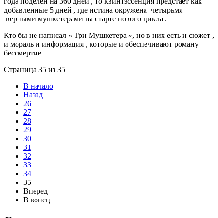
года поделен на 360 дней , то квинтэссенция предстает как
добавленные 5 дней , где истина окружена четырьмя
верными мушкетерами на старте нового цикла .
Кто бы не написал « Три Мушкетера », но в них есть и сюжет ,
и мораль и информация , которые и обеспечивают роману
бессмертие .
Страница 35 из 35
В начало
Назад
26
27
28
29
30
31
32
33
34
35
Вперед
В конец