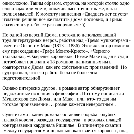
односложно. Таким образом, строчка, на которой стояло одно
слово «да» или «нет», оплачивалась точно так же, как и
полная мыслей. К моменту написания «Двадцать лет спустя»
издатели решили все же платить Дюма пословно, и Гримо
сразу стал чуть более разговорчивым.: ))
По одной из версий Дюма, постоянно использовавший
труд литературных негров, работал над «Тремя мушкетерами»
вместе с Огюстом Маке (1813—1886). Этот же автор помогал
ему при создании «Графа Монте-Кристо», «Черного
тюльпана», «Ожерелья королевы». Позже Маке подал в суд и
потребовал признания 18 романов, написанных им в
соавторстве с Дюма, как его собственных произведений. Но
суд признал, что его работа была не более чем
подготовительной.
Однако интересно другое , в романе автор обнаруживает
недюжинные познания в философии . Поэтому написал ли
Мушкетеров сам Дюма , или Маке , или кто- то дал им
готовое произведение … роман кажется невероятным .
Судите сами : канву романа составляет борьба голубых
плащей короля , разведки государства , и розовых плащей
контрразведки кардинала Ришилье . В эпицентре схватки
между государством и церковью оказывается королева , она,