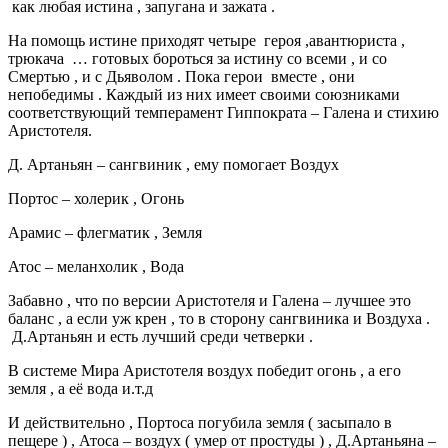
как любая истина , запугана и зажата .
На помощь истине приходят четыре героя ,авантюриста ,
трюкача … готовых бороться за истину со всеми , и со
Смертью , и с Дьяволом . Пока герои вместе , они
непобедимы . Каждый из них имеет своими союзниками
соответствующий темперамент Гиппократа – Галена и стихию
Аристотеля.
Д. Артаньян – сангвиник , ему помогает Воздух
Портос – холерик , Огонь
Арамис – флегматик , Земля
Атос – меланхолик , Вода
Забавно , что по версии Аристотеля и Галена – лучшее это
баланс , а если уж крен , то в сторону сангвиника и Воздуха .
Д.Артаньян и есть лучший среди четверки .
В системе Мира Аристотеля воздух победит огонь , а его
земля , а её вода и.т.д
И действительно , Портоса погубила земля ( засыпало в
пещере ) , Атоса – воздух ( умер от простуды ) , Д.Артаньяна –