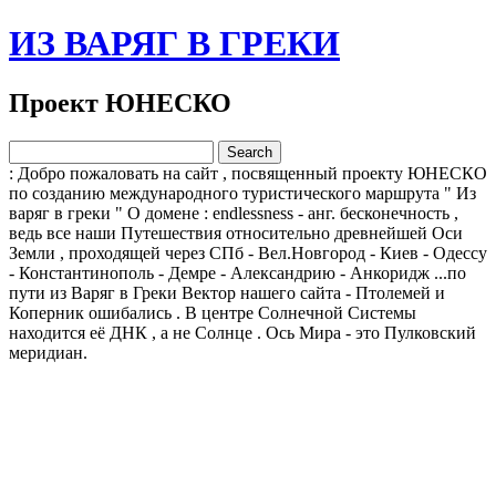
ИЗ ВАРЯГ В ГРЕКИ
Проект ЮНЕСКО
: Добро пожаловать на сайт , посвященный проекту ЮНЕСКО
по созданию международного туристического маршрута " Из
варяг в греки " О домене : endlessness - анг. бесконечность ,
ведь все наши Путешествия относительно древнейшей Оси
Земли , проходящей через СПб - Вел.Новгород - Киев - Одессу
- Константинополь - Демре - Александрию - Анкоридж ...по
пути из Варяг в Греки Вектор нашего сайта - Птолемей и
Коперник ошибались . В центре Солнечной Системы
находится её ДНК , а не Солнце . Ось Мира - это Пулковский
меридиан.