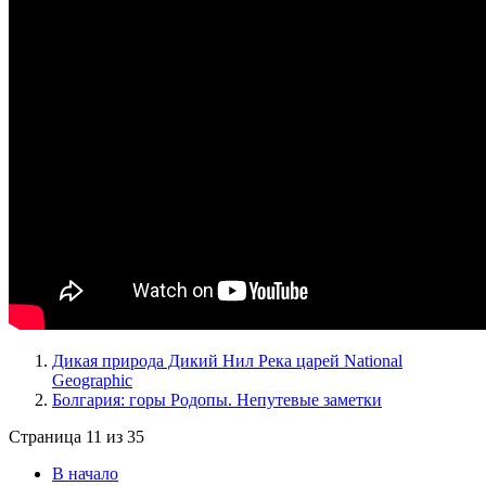
Дикая природа Дикий Нил Река царей National
Geographic
Болгария: горы Родопы. Непутевые заметки
Страница 11 из 35
В начало